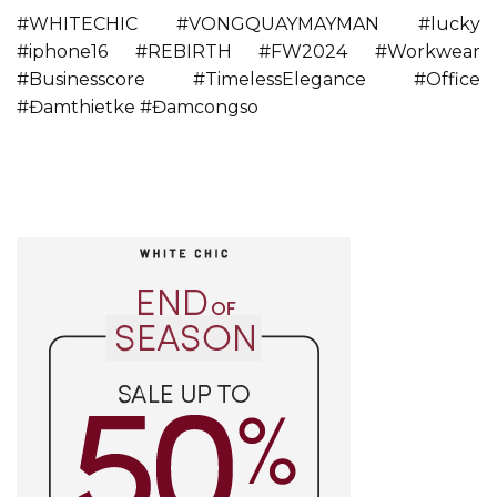
#WHITECHIC #VONGQUAYMAYMAN #lucky
#iphone16 #REBIRTH #FW2024 #Workwear
#Businesscore #TimelessElegance #Office
#Đamthietke #Đamcongso