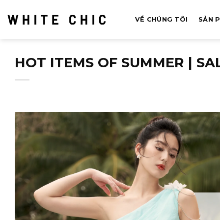
Bỏ
qua
VỀ CHÚNG TÔI
SẢN 
nội
dung
HOT ITEMS OF SUMMER | SA