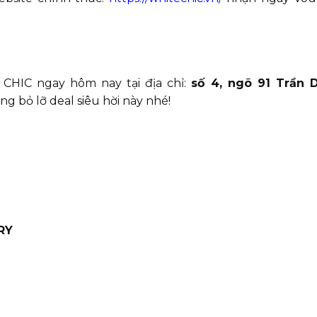
HIC ngay hôm nay tại địa chỉ:
số 4, ngõ 91 Trần 
g bỏ lỡ deal siêu hời này nhé!
RY