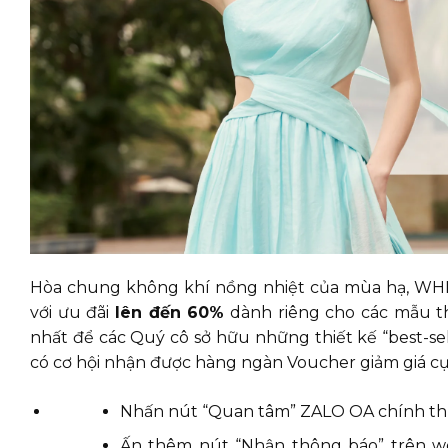
Hòa chung không khí nồng nhiệt của mùa hạ, WHITE
với ưu đãi
lên đến 60%
dành riêng cho các mẫu th
nhất để các Quý cô sở hữu những thiết kế “best-se
có cơ hội nhận được hàng ngàn Voucher giảm giá cực
Nhấn nút “Quan tâm” ZALO OA chính th
Ấn thêm nút “Nhận thông báo” trên we