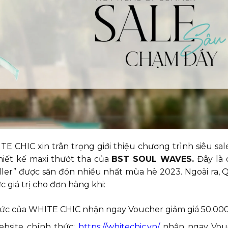
 CHIC xin trân trọng giới thiệu chương trình siêu sa
iết kế maxi thướt tha của
BST SOUL WAVES.
Đây là 
ller” được săn đón nhiều nhất mùa hè 2023. Ngoài ra, 
 giá trị cho đơn hàng khi:
ức của WHITE CHIC nhận ngay Voucher giảm giá 50.00
bsite chính thức:
https://whitechic.vn/
nhận ngay Vou