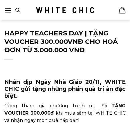
Bỏ
qua
nội
dung
HAPPY TEACHERS DAY | TẶNG
VOUCHER 300.000VNĐ CHO HOÁ
ĐƠN TỪ 3.000.000 VNĐ
Nhân dịp Ngày Nhà Giáo 20/11, WHITE
CHIC gửi tặng những phần quà tri ân đặc
biệt.
Cùng tham gia chương trình ưu đãi
TẶNG
VOUCHER 300.000đ
khi mua sắm tại WHITE CHIC
và nhận ngay món quà hấp dẫn!