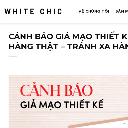
Bỏ
qua
VỀ CHÚNG TÔI
SẢN 
nội
dung
CẢNH BÁO GIẢ MẠO THIẾT 
HÀNG THẬT – TRÁNH XA HÀ