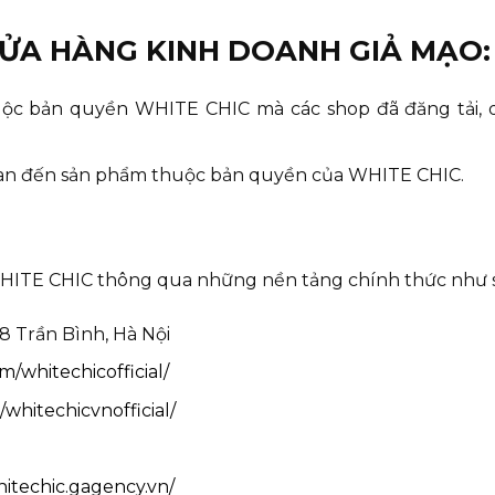
CỬA HÀNG KINH DOANH GIẢ MẠO:
uộc bản quyền WHITE CHIC mà các shop đã đăng tải, 
uan đến sản phẩm thuộc bản quyền của WHITE CHIC.
WHITE CHIC thông qua những nền tảng chính thức như 
8 Trần Bình, Hà Nội
/whitechicofficial/
whitechicvnofficial/
itechic.gagency.vn/