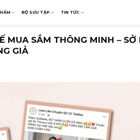
PHẨM
BỘ SƯU TẬP
TIN TỨC
KẾ MUA SẮM THÔNG MINH – SỞ
NG GIẢ