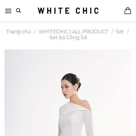
Bỏ
qua
nội
dung
Trang chủ
/
WHITECHIC | ALL PRODUCT
/
Set
/
Set bộ Công Sở