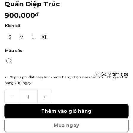
Quần Diệp Trúc
900.000
₫
Kích cỡ
S
M
L
XL
Màu sắc
Gợi ý tìm size
+ 15% phụ phí đặt may khi khách hàng chọn size Custom. Thời gian trả
hàng 7-10 ngày.
Quần Diệp Trúc số lượng
Thêm vào giỏ hàng
Mua ngay