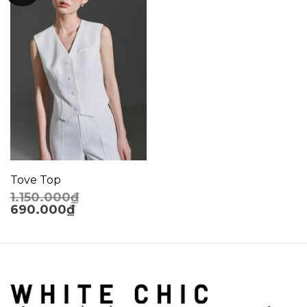
Tove Top
1.150.000
₫
690.000
₫