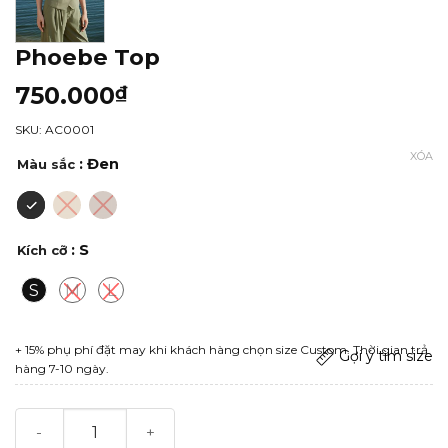
Phoebe Top
750.000
₫
SKU: AC0001
XÓA
: Đen
Màu sắc
: S
Kích cỡ
S
M
L
+ 15% phụ phí đặt may khi khách hàng chọn size Custom. Thời gian trả
Gợi ý tìm size
hàng 7-10 ngày.
Phoebe Top số lượng