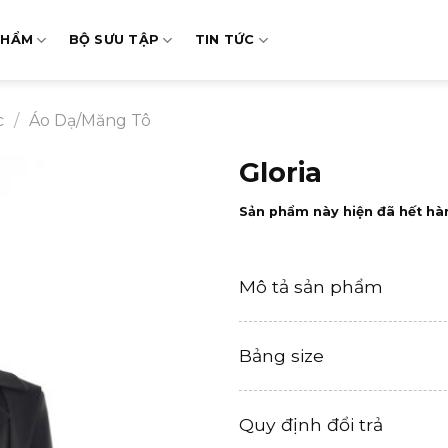
PHẨM
BỘ SƯU TẬP
TIN TỨC
c
/
Áo Dạ/Măng Tô
Gloria
Sản phẩm này hiện đã hết hà
Mô tả sản phẩm
Bảng size
Quy định đổi trả