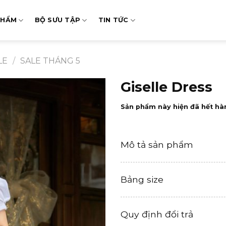
PHẨM
BỘ SƯU TẬP
TIN TỨC
LE
/
SALE THÁNG 5
Giselle Dress
Sản phẩm này hiện đã hết hà
Mô tả sản phẩm
Bảng size
Quy định đổi trả