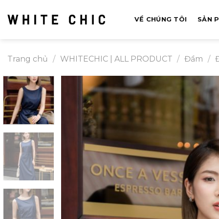
Bỏ
qua
VỀ CHÚNG TÔI
SẢN 
nội
dung
Trang chủ
/
WHITECHIC | ALL PRODUCT
/
Đầm
/