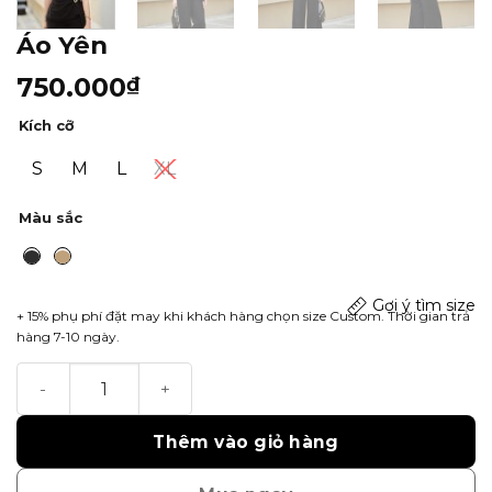
Áo Yên
750.000
₫
Kích cỡ
S
M
L
XL
Màu sắc
Gợi ý tìm size
+ 15% phụ phí đặt may khi khách hàng chọn size Custom. Thời gian trả
hàng 7-10 ngày.
Áo Yên số lượng
Thêm vào giỏ hàng