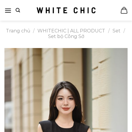
Bỏ
qua
nội
dung
Trang chủ
/
WHITECHIC | ALL PRODUCT
/
Set
/
Set bộ Công Sở