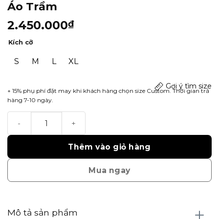
Áo Trầm
2.450.000
₫
Kích cỡ
S
M
L
XL
Gợi ý tìm size
+ 15% phụ phí đặt may khi khách hàng chọn size Custom. Thời gian trả
hàng 7-10 ngày.
Áo Trầm số lượng
Thêm vào giỏ hàng
Mua ngay
Mô tả sản phẩm