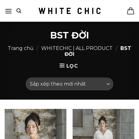
Bỏ
qua
nội
dung
BST ĐỜI
Trang chủ
/
WHITECHIC | ALL PRODUCT
/
BST
ĐỜI
LỌC