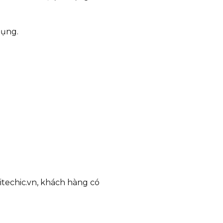
dụng.
itechic.vn, khách hàng có