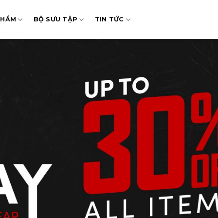
PHẨM
BỘ SƯU TẬP
TIN TỨC