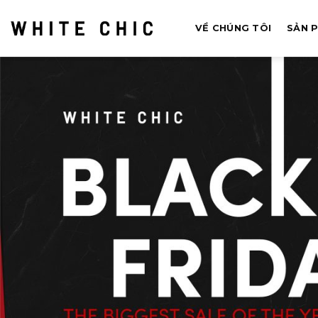
Bỏ
qua
VỀ CHÚNG TÔI
SẢN 
nội
dung