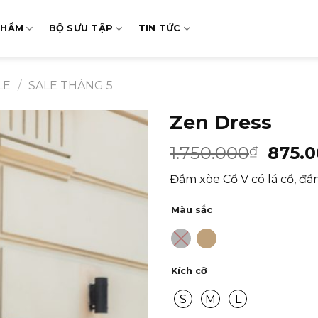
PHẨM
BỘ SƯU TẬP
TIN TỨC
LE
/
SALE THÁNG 5
Zen Dress
1.750.000
875.
₫
Đầm xòe Cổ V có lá cổ, đầ
Màu sắc
Kích cỡ
S
M
L