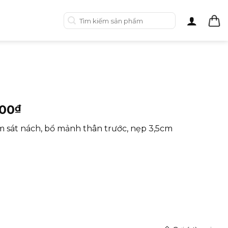
Tìm
kiếm:
000
₫
m sát nách, bổ mảnh thân trước, nẹp 3,5cm