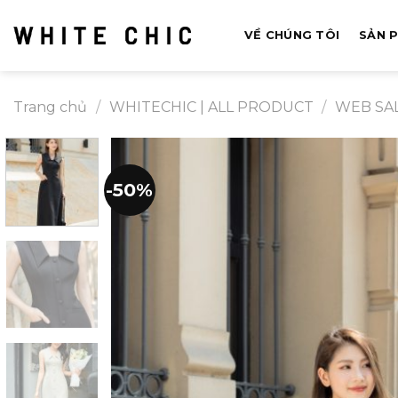
Bỏ
qua
VỀ CHÚNG TÔI
SẢN 
nội
dung
Trang chủ
/
WHITECHIC | ALL PRODUCT
/
WEB SA
-50%