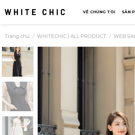
Bỏ
qua
VỀ CHÚNG TÔI
SẢN 
nội
dung
Trang chủ
/
WHITECHIC | ALL PRODUCT
/
WEB SA