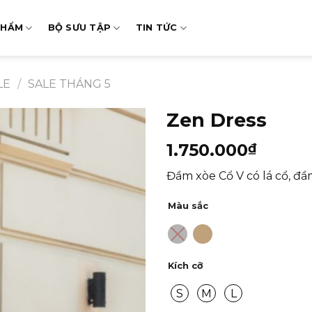
PHẨM
BỘ SƯU TẬP
TIN TỨC
LE
/
SALE THÁNG 5
Zen Dress
1.750.000
₫
Đầm xòe Cổ V có lá cổ, đầ
Màu sắc
Kích cỡ
S
M
L