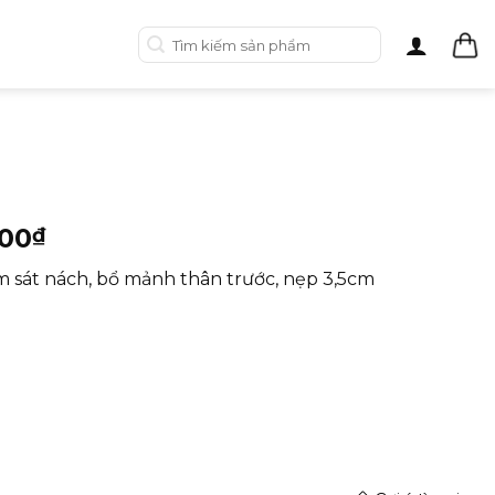
Tìm
kiếm:
000
₫
m sát nách, bổ mảnh thân trước, nẹp 3,5cm