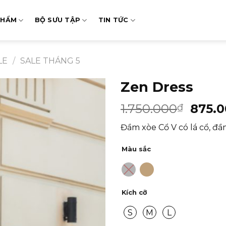
PHẨM
BỘ SƯU TẬP
TIN TỨC
LE
/
SALE THÁNG 5
Zen Dress
1.750.000
875.
₫
Đầm xòe Cổ V có lá cổ, đầ
Màu sắc
Kích cỡ
S
M
L