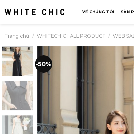
Bỏ
qua
VỀ CHÚNG TÔI
SẢN 
nội
dung
Trang chủ
/
WHITECHIC | ALL PRODUCT
/
WEB SA
-50%