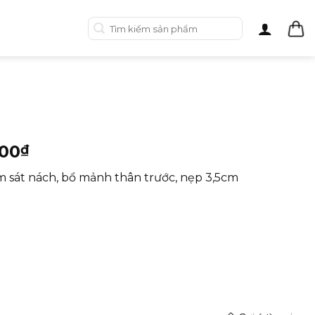
Tìm
kiếm:
000
₫
m sát nách, bổ mảnh thân trước, nẹp 3,5cm