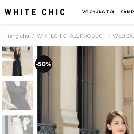
Bỏ
qua
VỀ CHÚNG TÔI
SẢN 
nội
dung
Trang chủ
/
WHITECHIC | ALL PRODUCT
/
WEB SA
-50%