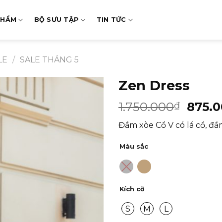
PHẨM
BỘ SƯU TẬP
TIN TỨC
LE
/
SALE THÁNG 5
Zen Dress
1.750.000
875.
₫
Đầm xòe Cổ V có lá cổ, đầ
Màu sắc
Kích cỡ
S
M
L