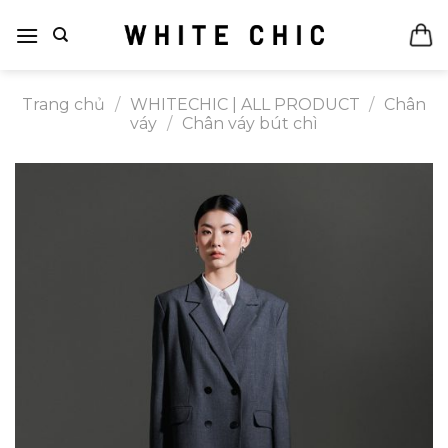
Bỏ
qua
nội
dung
Trang chủ
/
WHITECHIC | ALL PRODUCT
/
Chân
váy
/
Chân váy bút chì