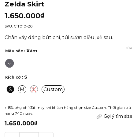
Zelda Skirt
1.650.000
₫
SKU: CIT010-20
Chân váy dáng bút chì, túi sườn diễu, xẻ sau.
XÓA
: Xám
Màu sắc
: S
Kích cỡ
S
M
L
Custom
+ 15% phụ phí đặt may khi khách hàng chọn size Custom. Thời gian trả
hàng 7-10 ngày.
Gợi ý tìm size
1.650.000
₫
Zelda Skirt số lượng