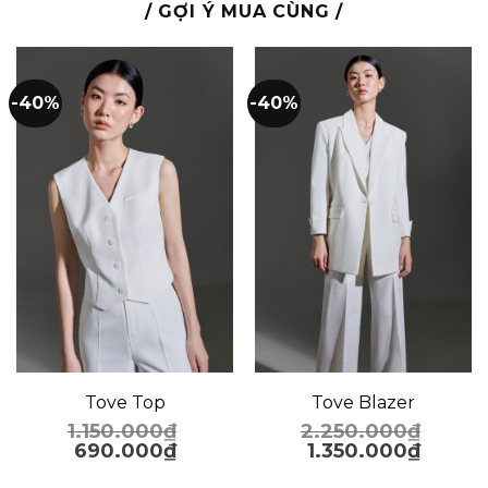
/ GỢI Ý MUA CÙNG /
-40%
-40%
Tove Top
Tove Blazer
1.150.000
₫
2.250.000
₫
690.000
₫
1.350.000
₫