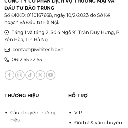
CÔNG TY CỔ PHẦN DỊCH VỤ THƯƠNG MẠI VÀ
ĐẦU TƯ BẢO TRUNG
Số ĐKKD: 0110167668, ngày 10/2/2023 do Sở Kế
hoạch và Đầu tư Hà Nội.
Tầng 1 và tầng 2, Số 4 Ngõ 91 Trần Duy Hưng, P.
Yên Hòa, TP. Hà Nội
contact@whitechic.vn
0812 55 22 55
THƯƠNG HIỆU
HỖ TRỢ
Câu chuyện thương
VIP
hiệu
Đổi trả & vận chuyển