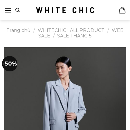
Bỏ
qua
nội
dung
Trang chủ
/
WHITECHIC | ALL PRODUCT
/
WEB
SALE
/
SALE THÁNG 5
-50%