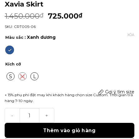
Xavia Skirt
1.450.000
725.000
₫
₫
SKU: CRT005-06
XÓA
: Xanh dương
Màu sắc
Kích cỡ
S
M
L
Gợi ý tìm size
+ 15% phụ phí đặt may khi khách hàng chọn size Custom. Thời gian trả
hàng 7-10 ngày.
Xavia Skirt số lượng
Thêm vào giỏ hàng