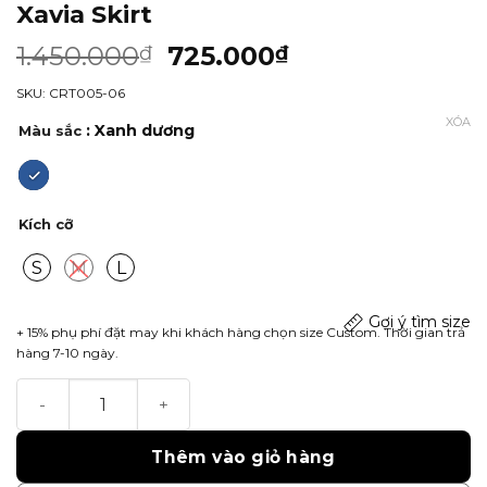
Xavia Skirt
1.450.000
725.000
₫
₫
SKU: CRT005-06
XÓA
: Xanh dương
Màu sắc
Kích cỡ
S
M
L
Gợi ý tìm size
+ 15% phụ phí đặt may khi khách hàng chọn size Custom. Thời gian trả
hàng 7-10 ngày.
Xavia Skirt số lượng
Thêm vào giỏ hàng