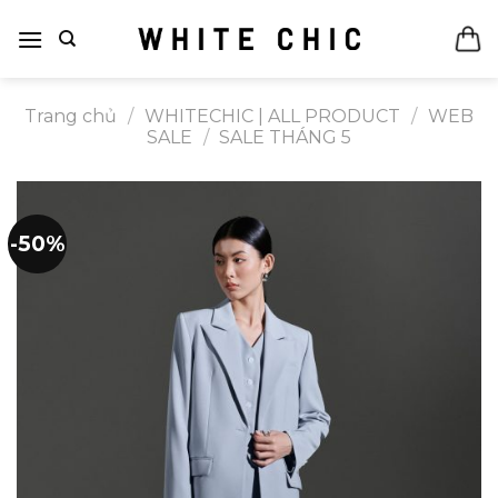
Bỏ
qua
nội
dung
Trang chủ
/
WHITECHIC | ALL PRODUCT
/
WEB
SALE
/
SALE THÁNG 5
-50%