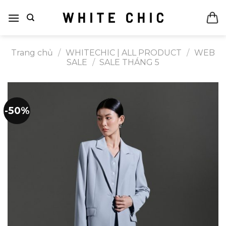
Bỏ
qua
nội
dung
Trang chủ
/
WHITECHIC | ALL PRODUCT
/
WEB
SALE
/
SALE THÁNG 5
-50%