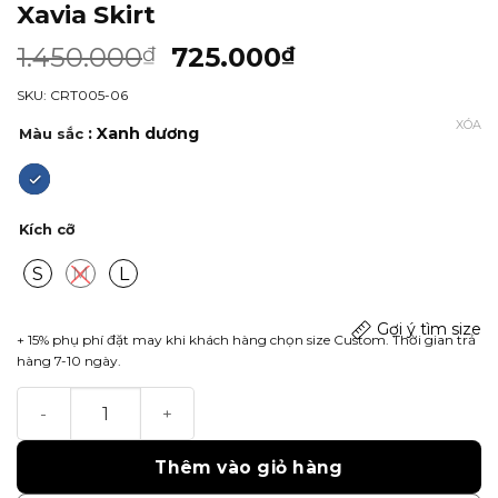
Xavia Skirt
1.450.000
725.000
₫
₫
SKU: CRT005-06
XÓA
: Xanh dương
Màu sắc
Kích cỡ
S
M
L
Gợi ý tìm size
+ 15% phụ phí đặt may khi khách hàng chọn size Custom. Thời gian trả
hàng 7-10 ngày.
Xavia Skirt số lượng
Thêm vào giỏ hàng