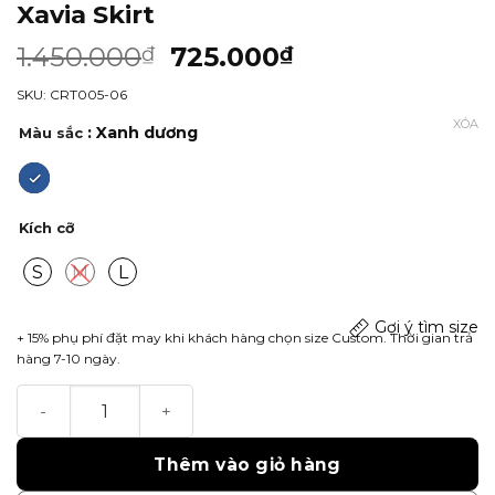
Xavia Skirt
1.450.000
725.000
₫
₫
SKU: CRT005-06
XÓA
: Xanh dương
Màu sắc
Kích cỡ
S
M
L
Gợi ý tìm size
+ 15% phụ phí đặt may khi khách hàng chọn size Custom. Thời gian trả
hàng 7-10 ngày.
Xavia Skirt số lượng
Thêm vào giỏ hàng