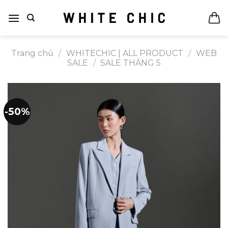
Bỏ
qua
nội
dung
Trang chủ
/
WHITECHIC | ALL PRODUCT
/
WEB
SALE
/
SALE THÁNG 5
-50%