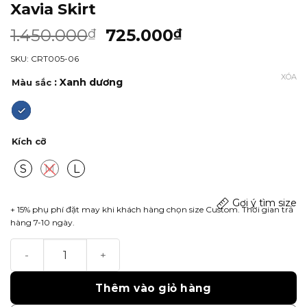
Xavia Skirt
1.450.000
725.000
₫
₫
SKU: CRT005-06
XÓA
: Xanh dương
Màu sắc
Kích cỡ
S
M
L
Gợi ý tìm size
+ 15% phụ phí đặt may khi khách hàng chọn size Custom. Thời gian trả
hàng 7-10 ngày.
Xavia Skirt số lượng
Thêm vào giỏ hàng