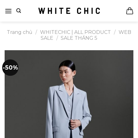
Bỏ
qua
nội
dung
Trang chủ
/
WHITECHIC | ALL PRODUCT
/
WEB
SALE
/
SALE THÁNG 5
-50%