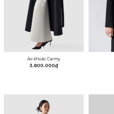
+
+
Áo khoác Carmy
3.800.000
₫