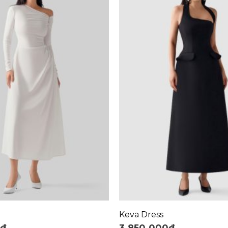
+
Keva Dress
0
₫
3.850.000
₫