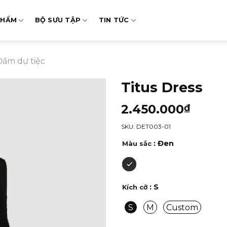
PHẨM
BỘ SƯU TẬP
TIN TỨC
Đầm dự tiệc
Titus Dress
2.450.000
₫
SKU: DET003-01
: Đen
Màu sắc
: S
Kích cỡ
S
M
Custom