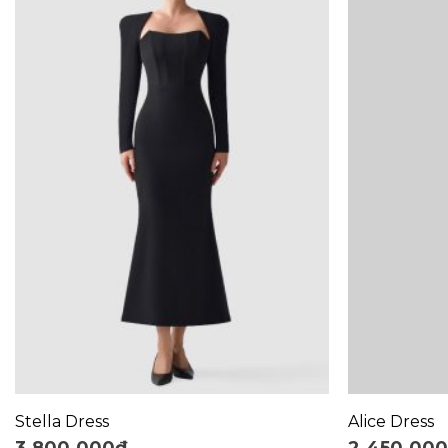
+
+
Stella Dress
Alice Dress
3.800.000
₫
2.450.00