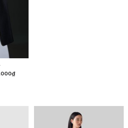
r
.000
₫