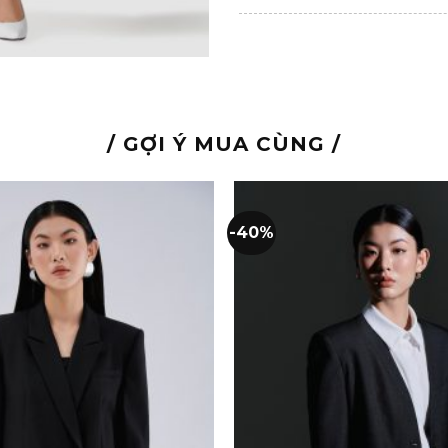
/ GỢI Ý MUA CÙNG /
-40%