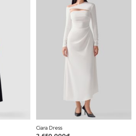
+
Ciara Dress
2.650.000
₫