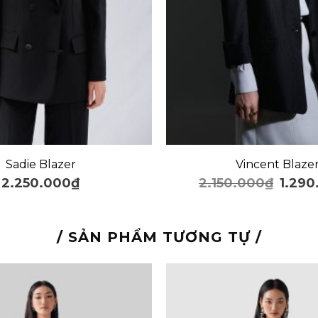
+
Sadie Blazer
Vincent Blaze
2.250.000
₫
2.150.000
₫
1.290
/ SẢN PHẨM TƯƠNG TỰ /