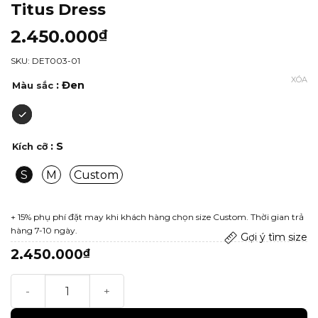
Titus Dress
2.450.000
₫
SKU: DET003-01
XÓA
: Đen
Màu sắc
: S
Kích cỡ
S
M
Custom
+ 15% phụ phí đặt may khi khách hàng chọn size Custom. Thời gian trả
hàng 7-10 ngày.
Gợi ý tìm size
2.450.000
₫
Titus Dress số lượng