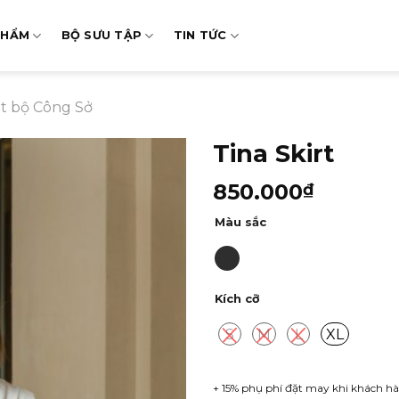
PHẨM
BỘ SƯU TẬP
TIN TỨC
t bộ Công Sở
Tina Skirt
850.000
₫
Màu sắc
Kích cỡ
S
M
L
XL
+ 15% phụ phí đặt may khi khách hà