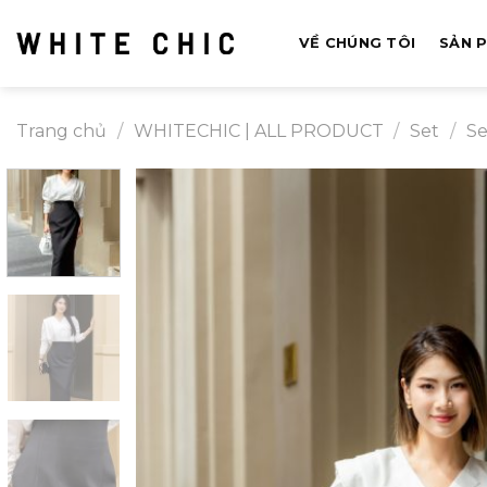
Bỏ
qua
VỀ CHÚNG TÔI
SẢN 
nội
dung
Trang chủ
/
WHITECHIC | ALL PRODUCT
/
Set
/
Se