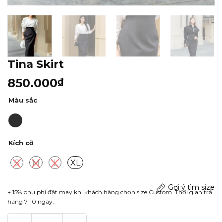
Tina Skirt
850.000
₫
Màu sắc
Kích cỡ
S
M
L
XL
Gợi ý tìm size
+ 15% phụ phí đặt may khi khách hàng chọn size Custom. Thời gian trả
hàng 7-10 ngày.
Tina Skirt số lượng