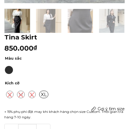
Tina Skirt
850.000
₫
Màu sắc
Kích cỡ
S
M
L
XL
Gợi ý tìm size
+ 15% phụ phí đặt may khi khách hàng chọn size Custom. Thời gian trả
hàng 7-10 ngày.
Tina Skirt số lượng