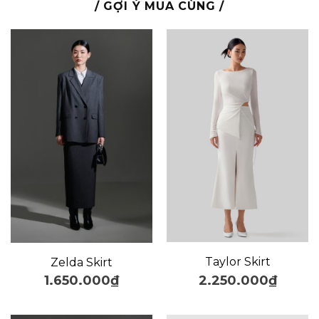
/ GỢI Ý MUA CÙNG /
Taylor Skirt
Zelda Skirt
2.250.000
₫
1.650.000
₫