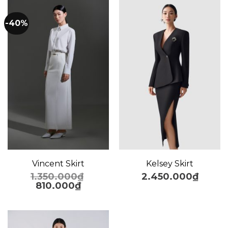
-40%
Vincent Skirt
Kelsey Skirt
1.350.000
₫
2.450.000
₫
810.000
₫