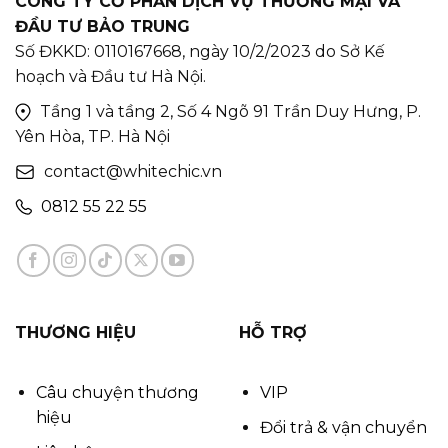
CÔNG TY CỔ PHẦN DỊCH VỤ THƯƠNG MẠI VÀ
ĐẦU TƯ BẢO TRUNG
Số ĐKKD: 0110167668, ngày 10/2/2023 do Sở Kế
hoạch và Đầu tư Hà Nội.
Tầng 1 và tầng 2, Số 4 Ngõ 91 Trần Duy Hưng, P.
Yên Hòa, TP. Hà Nội
contact@whitechic.vn
0812 55 22 55
THƯƠNG HIỆU
HỖ TRỢ
Câu chuyện thương
VIP
hiệu
Đổi trả & vận chuyển