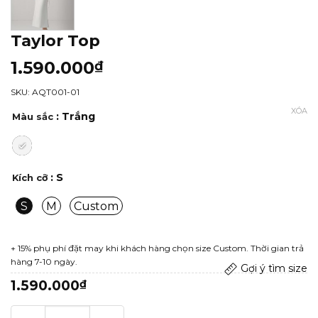
Taylor Top
1.590.000
₫
SKU: AQT001-01
XÓA
: Trắng
Màu sắc
: S
Kích cỡ
S
M
Custom
+ 15% phụ phí đặt may khi khách hàng chọn size Custom. Thời gian trả
hàng 7-10 ngày.
Gợi ý tìm size
1.590.000
₫
Taylor Top số lượng