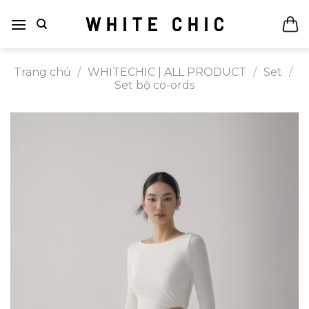
Bỏ
qua
nội
dung
Trang chủ
/
WHITECHIC | ALL PRODUCT
/
Set
/
Set bộ co-ords