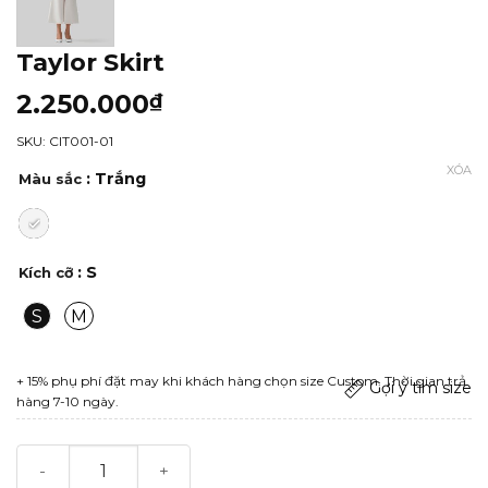
Taylor Skirt
2.250.000
₫
SKU: CIT001-01
XÓA
: Trắng
Màu sắc
: S
Kích cỡ
S
M
+ 15% phụ phí đặt may khi khách hàng chọn size Custom. Thời gian trả
Gợi ý tìm size
hàng 7-10 ngày.
Taylor Skirt số lượng