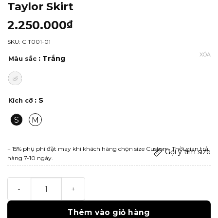
Taylor Skirt
2.250.000
₫
SKU: CIT001-01
XÓA
: Trắng
Màu sắc
: S
Kích cỡ
S
M
+ 15% phụ phí đặt may khi khách hàng chọn size Custom. Thời gian trả
Gợi ý tìm size
hàng 7-10 ngày.
Taylor Skirt số lượng
Thêm vào giỏ hàng