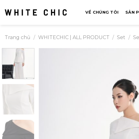
Bỏ
qua
VỀ CHÚNG TÔI
SẢN 
nội
dung
Trang chủ
/
WHITECHIC | ALL PRODUCT
/
Set
/
Se