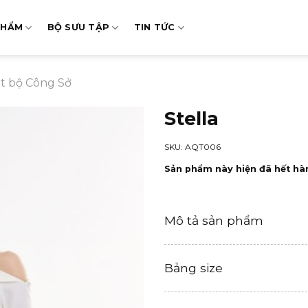
PHẨM
BỘ SƯU TẬP
TIN TỨC
t bộ Công Sở
Stella
SKU: AQT006
Sản phẩm này hiện đã hết hà
Mô tả sản phẩm
Bảng size