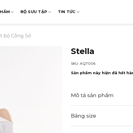
PHẨM
BỘ SƯU TẬP
TIN TỨC
t bộ Công Sở
Stella
SKU: AQT006
Sản phẩm này hiện đã hết hà
Mô tả sản phẩm
Bảng size