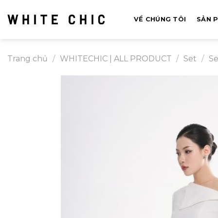
Bỏ
qua
VỀ CHÚNG TÔI
SẢN 
nội
dung
Trang chủ
/
WHITECHIC | ALL PRODUCT
/
Set
/
Se