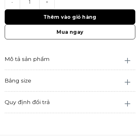
1.098.000₫.
là:
658.800₫.
Thêm vào giỏ hàng
Mua ngay
Mô tả sản phẩm
Bảng size
Quy định đổi trả