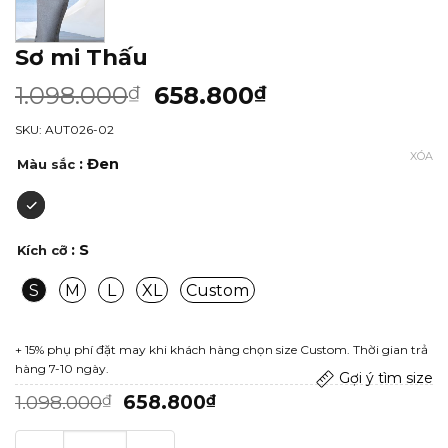
Sơ mi Thấu
1.098.000
658.800
₫
₫
SKU: AUT026-02
XÓA
: Đen
Màu sắc
: S
Kích cỡ
S
M
L
XL
Custom
+ 15% phụ phí đặt may khi khách hàng chọn size Custom. Thời gian trả
hàng 7-10 ngày.
Gợi ý tìm size
Giá
Giá
1.098.000
658.800
₫
₫
gốc
hiện
là:
tại
Sơ mi Thấu số lượng