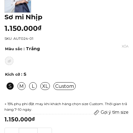
Sơ mi Nhịp
1.150.000
₫
SKU: AUT024-01
XÓA
: Trắng
Màu sắc
: S
Kích cỡ
S
M
L
XL
Custom
+ 15% phụ phí đặt may khi khách hàng chọn size Custom. Thời gian trả
hàng 7-10 ngày.
Gợi ý tìm size
1.150.000
₫
Sơ mi Nhịp số lượng