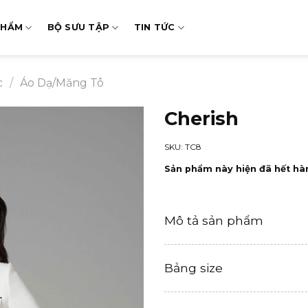
PHẨM
BỘ SƯU TẬP
TIN TỨC
c
/
Áo Dạ/Măng Tô
Cherish
SKU: TC8
Sản phẩm này hiện đã hết hà
Mô tả sản phẩm
Bảng size