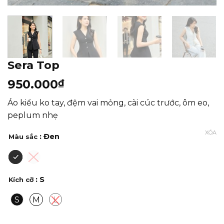
Sera Top
950.000
₫
Áo kiểu ko tay, đệm vai mỏng, cài cúc trước, ôm eo,
peplum nhẹ
XÓA
: Đen
Màu sắc
: S
Kích cỡ
S
M
L