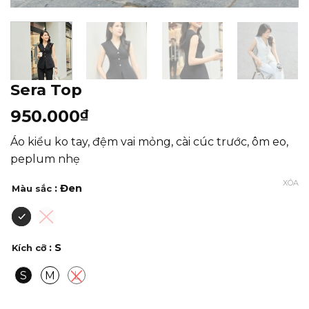
Sera Top
950.000
₫
Áo kiểu ko tay, đệm vai mỏng, cài cúc trước, ôm eo,
peplum nhẹ
XÓA
: Đen
Màu sắc
: S
Kích cỡ
S
M
L