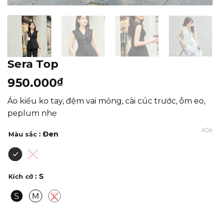
Sera Top
950.000
₫
Áo kiểu ko tay, đệm vai mỏng, cài cúc trước, ôm eo,
peplum nhẹ
XÓA
: Đen
Màu sắc
: S
Kích cỡ
S
M
L