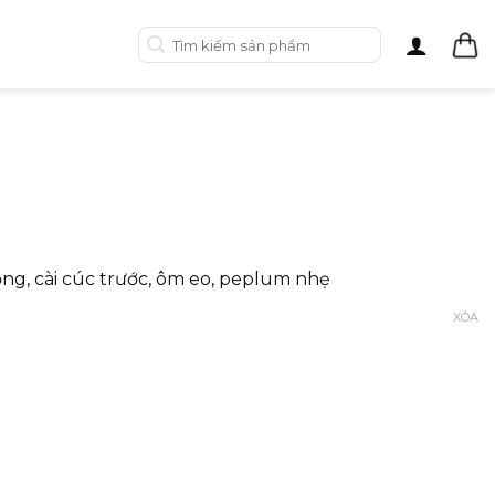
Tìm
kiếm:
ỏng, cài cúc trước, ôm eo, peplum nhẹ
XÓA