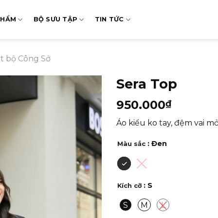
PHẨM
BỘ SƯU TẬP
TIN TỨC
t bộ Công Sở
Sera Top
950.000
₫
Áo kiểu ko tay, đệm vai m
: Đen
Màu sắc
: S
Kích cỡ
S
M
L