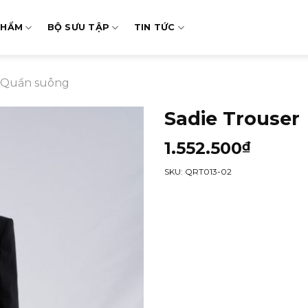
PHẨM
BỘ SƯU TẬP
TIN TỨC
Quần suông
Sadie Trouser
1.552.500
₫
SKU: QRT013-02