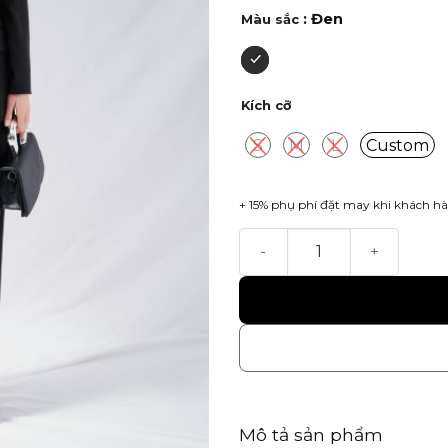
: Đen
Màu sắc
Kích cỡ
S
M
L
Custom
+ 15% phụ phí đặt may khi khách hà
Sadie Trouser số lượng
Mô tả sản phẩm