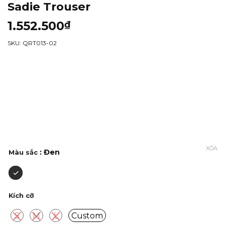
Sadie Trouser
1.552.500
₫
SKU: QRT013-02
XÓA
: Đen
Màu sắc
Kích cỡ
S
M
L
Custom