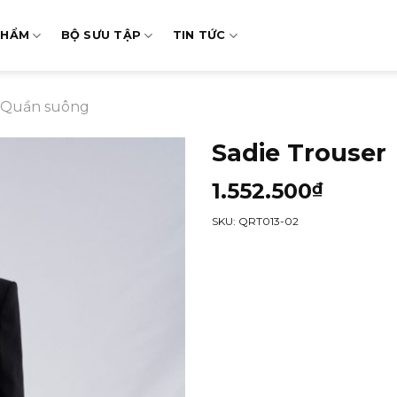
PHẨM
BỘ SƯU TẬP
TIN TỨC
Quần suông
Sadie Trouser
1.552.500
₫
SKU: QRT013-02