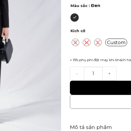
: Đen
Màu sắc
Kích cỡ
S
M
L
Custom
+ 15% phụ phí đặt may khi khách hà
Sadie Trouser số lượng
Mô tả sản phẩm