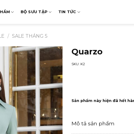
PHẨM
BỘ SƯU TẬP
TIN TỨC
LE
/
SALE THÁNG 5
Quarzo
SKU: K2
Sản phẩm này hiện đã hết hà
Mô tả sản phẩm