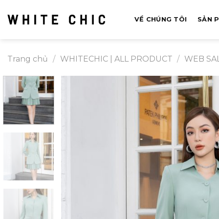
Bỏ
qua
VỀ CHÚNG TÔI
SẢN 
nội
dung
Trang chủ
/
WHITECHIC | ALL PRODUCT
/
WEB SA