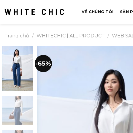
Bỏ
qua
VỀ CHÚNG TÔI
SẢN 
nội
dung
Trang chủ
/
WHITECHIC | ALL PRODUCT
/
WEB SA
-65%