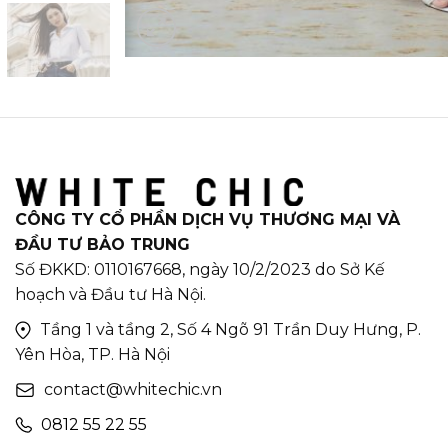
CÔNG TY CỔ PHẦN DỊCH VỤ THƯƠNG MẠI VÀ
ĐẦU TƯ BẢO TRUNG
Số ĐKKD: 0110167668, ngày 10/2/2023 do Sở Kế
hoạch và Đầu tư Hà Nội.
Tầng 1 và tầng 2, Số 4 Ngõ 91 Trần Duy Hưng, P.
Yên Hòa, TP. Hà Nội
contact@whitechic.vn
0812 55 22 55