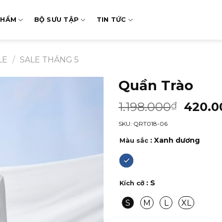
PHẨM
BỘ SƯU TẬP
TIN TỨC
LE
/
SALE THÁNG 5
Quần Trào
1.198.000
420.0
₫
SKU: QRT018-06
: Xanh dương
Màu sắc
: S
Kích cỡ
S
M
L
XL