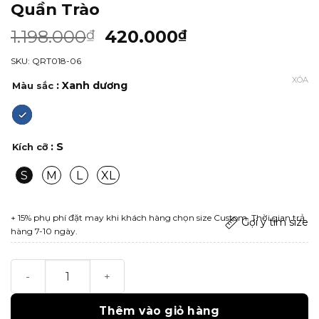
Quần Trào
1.198.000
420.000
₫
₫
SKU: QRT018-06
XÓA
: Xanh dương
Màu sắc
: S
Kích cỡ
S
M
L
XL
+ 15% phụ phí đặt may khi khách hàng chọn size Custom. Thời gian trả
Gợi ý tìm size
hàng 7-10 ngày.
Quần Trào số lượng
Thêm vào giỏ hàng