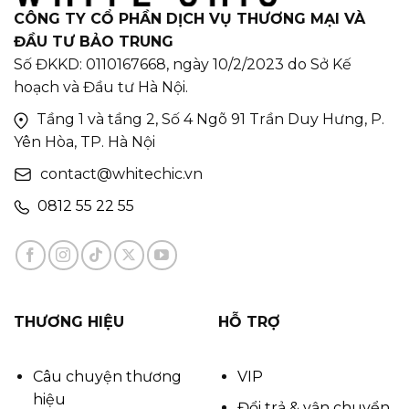
CÔNG TY CỔ PHẦN DỊCH VỤ THƯƠNG MẠI VÀ
ĐẦU TƯ BẢO TRUNG
Số ĐKKD: 0110167668, ngày 10/2/2023 do Sở Kế
hoạch và Đầu tư Hà Nội.
Tầng 1 và tầng 2, Số 4 Ngõ 91 Trần Duy Hưng, P.
Yên Hòa, TP. Hà Nội
contact@whitechic.vn
0812 55 22 55
THƯƠNG HIỆU
HỖ TRỢ
Câu chuyện thương
VIP
hiệu
Đổi trả & vận chuyển