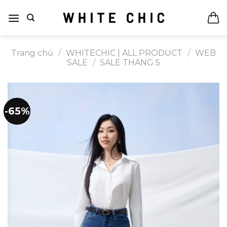
Bỏ
qua
nội
dung
Trang chủ
/
WHITECHIC | ALL PRODUCT
/
WEB
SALE
/
SALE THÁNG 5
-65%