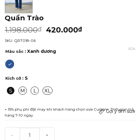
Quần Trào
1.198.000
420.000
₫
₫
SKU: QRT018-06
XÓA
: Xanh dương
Màu sắc
: S
Kích cỡ
S
M
L
XL
+ 15% phụ phí đặt may khi khách hàng chọn size Custom. Thời gian trả
Gợi ý tìm size
hàng 7-10 ngày.
Quần Trào số lượng