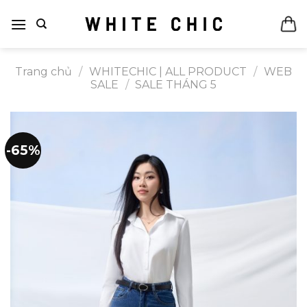
Bỏ
qua
nội
dung
Trang chủ
/
WHITECHIC | ALL PRODUCT
/
WEB
SALE
/
SALE THÁNG 5
-65%