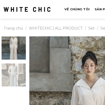
Bỏ
qua
VỀ CHÚNG TÔI
SẢN 
nội
dung
Trang chủ
/
WHITECHIC | ALL PRODUCT
/
Set
/
Se