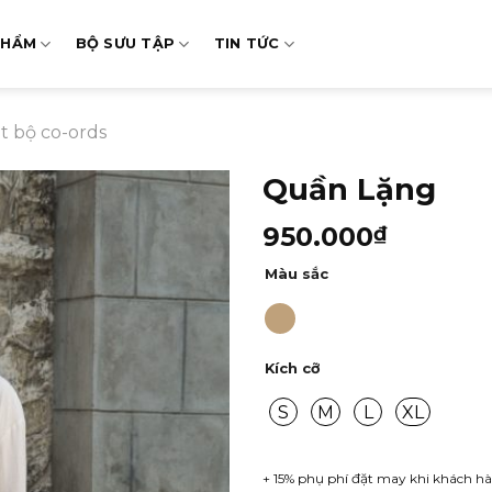
PHẨM
BỘ SƯU TẬP
TIN TỨC
t bộ co-ords
Quần Lặng
950.000
₫
Màu sắc
Kích cỡ
S
M
L
XL
+ 15% phụ phí đặt may khi khách hà